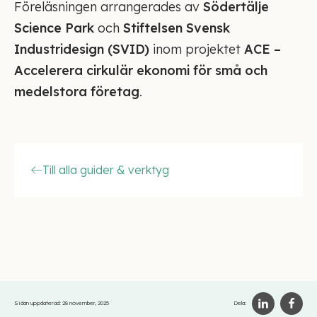
Föreläsningen arrangerades av
Södertälje
Science Park
och
Stiftelsen Svensk
Industridesign (SVID)
inom projektet
ACE –
Accelerera cirkulär ekonomi för små och
medelstora företag
.
Till alla guider & verktyg
Sidan uppdaterad:
28 november, 2025
Dela: