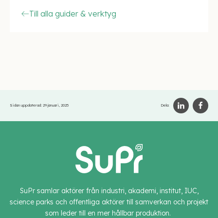
Till alla guider & verktyg
Sidan uppdaterad:
29 januari, 2025
Dela:
SuPr samlar aktörer från industri, akademi, institut, IUC,
science parks och offentliga aktörer till samverkan och projekt
som leder till en mer hållbar produktion.