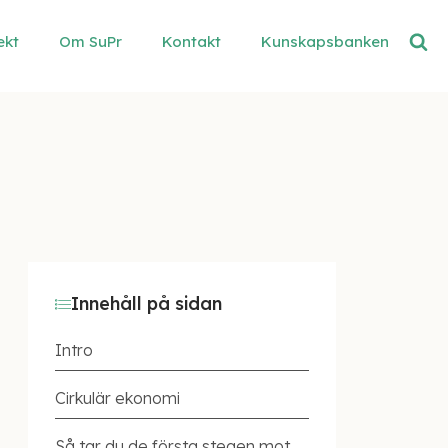
ekt
Om SuPr
Kontakt
Kunskapsbanken
Innehåll på sidan
Intro
Cirkulär ekonomi
Så tar du de första stegen mot