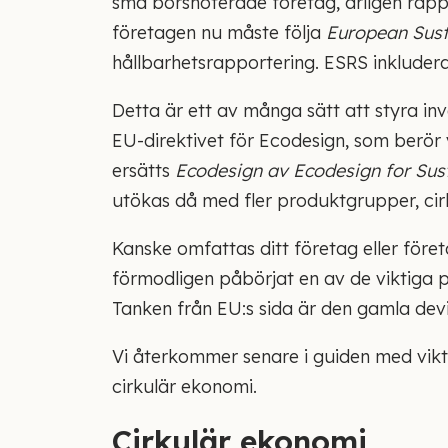
små börsnoterade företag, årligen rappo
företagen nu måste följa
European Sust
hållbarhetsrapportering. ESRS inkludera
Detta är ett av många sätt att styra inv
EU-direktivet för Ecodesign, som berör
ersätts
Ecodesign av Ecodesign for Sus
utökas då med fler produktgrupper, cir
Kanske omfattas ditt företag eller föret
förmodligen påbörjat en av de viktiga p
Tanken från EU:s sida är den gamla devi
Vi återkommer senare i guiden med vikt
cirkulär ekonomi.
Cirkulär ekonomi