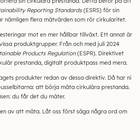
rtera sin cirkulära prestanda. Detta beror på att
ainability Reporting Standards
(ESRS) för sin
r nämligen flera mätvärden som rör cirkularitet.
esteringar mot en mer hållbar tillväxt. Ett annat är
 vissa produktgrupper. Från och med juli 2024
tainable Products Regulation
(ESPR). Direktivet
kulär prestanda, digitalt produktpass med mera.
agets produkter redan av dessa direktiv. Då har ni
usselbitarna: att börja mäta cirkulära prestanda.
sen: du får det du mäter.
en av att mäta. Låt oss först säga några ord om