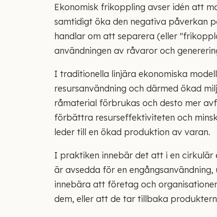
Ekonomisk frikoppling avser idén att m
samtidigt öka den negativa påverkan på
handlar om att separera (eller "frikopp
användningen av råvaror och genererin
I traditionella linjära ekonomiska mode
resursanvändning och därmed ökad milj
råmaterial förbrukas och desto mer avfal
förbättra resurseffektiviteten och mins
leder till en ökad produktion av varan.
I praktiken innebär det att i en cirkul
är avsedda för en engångsanvändning, u
innebära att företag och organisationer t
dem, eller att de tar tillbaka produkte