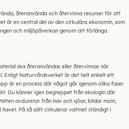
nvända, återanvända och återvinna resurser för att
Det är en central del av den cirkulära ekonomin, som
ningen och miljöpåverkan genom att förlänga
material ska återanvändas eller återvinnas när
l. Enligt Naturvårdsverket är det helt enkelt ett
opp är en process där något går igenom olika faser
tpunkt. Du känner igen begreppet från ekologin där
Vatten avdunstar från hav och sjöar, bildar moln,
ll havet. På så sätt cirkulerar vattnet ständigt i