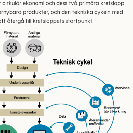
 av cirkulär ekonomi och dess två primära kretslopp.
 förnybara produkter, och den tekniska cykeln med
t återgå till kretsloppets startpunkt.