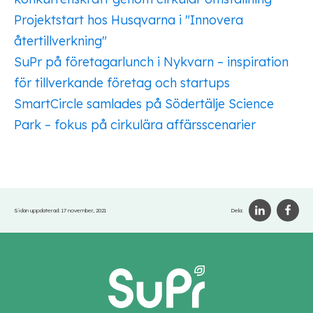
Projektstart hos Husqvarna i "Innovera
återtillverkning"
SuPr på företagarlunch i Nykvarn – inspiration
för tillverkande företag och startups
SmartCircle samlades på Södertälje Science
Park – fokus på cirkulära affärsscenarier
Sidan uppdaterad:
17 november, 2021
Dela: