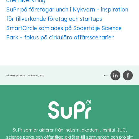
återtillverkning"
SuPr på företagarlunch i Nykvarn – inspiration
för tillverkande företag och startups
SmartCircle samlades på Södertälje Science
Park – fokus på cirkulära affärsscenarier
Sidan uppdaterad:
4 oktober, 2023
Dela:
SuPr samlar aktörer från industri, akademi, institut, IUC,
science parks och offentliga aktörer till samverkan och projekt