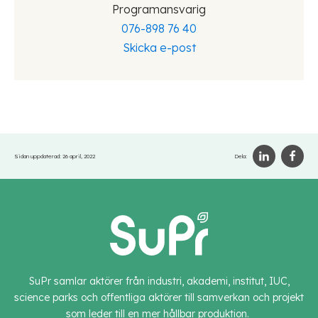
Programansvarig
076-898 76 40
Skicka e-post
Sidan uppdaterad:
26 april, 2022
Dela:
SuPr samlar aktörer från industri, akademi, institut, IUC,
science parks och offentliga aktörer till samverkan och projekt
som leder till en mer hållbar produktion.