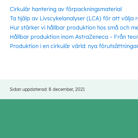
Cirkulär hantering av förpackningsmaterial
Ta hjälp av Livscykelanalyser (LCA) för att välja
Hur stärker vi hållbar produktion hos små och m
Hållbar produktion inom AstraZeneca – Från teori 
Produktion i en cirkulär värld: nya förutsättninga
Sidan uppdaterad:
8 december, 2021