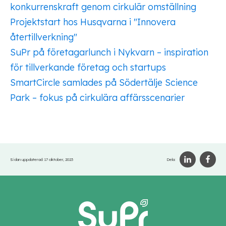
konkurrenskraft genom cirkulär omställning
Projektstart hos Husqvarna i "Innovera
återtillverkning"
SuPr på företagarlunch i Nykvarn – inspiration
för tillverkande företag och startups
SmartCircle samlades på Södertälje Science
Park – fokus på cirkulära affärsscenarier
Sidan uppdaterad:
17 oktober, 2023
Dela: