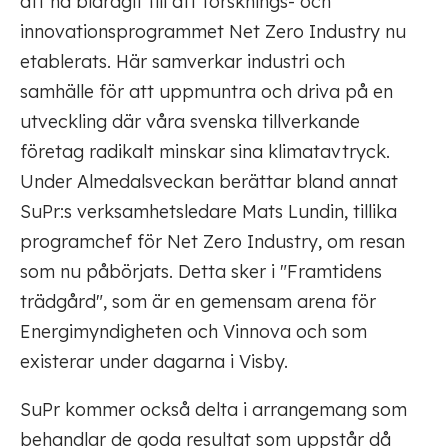
att ha bidragit till att forsknings- och
innovationsprogrammet Net Zero Industry nu
etablerats. Här samverkar industri och
samhälle för att uppmuntra och driva på en
utveckling där våra svenska tillverkande
företag radikalt minskar sina klimatavtryck.
Under Almedalsveckan berättar bland annat
SuPr:s verksamhetsledare Mats Lundin, tillika
programchef för Net Zero Industry, om resan
som nu påbörjats. Detta sker i "Framtidens
trädgård", som är en gemensam arena för
Energimyndigheten och Vinnova och som
existerar under dagarna i Visby.
SuPr kommer också delta i arrangemang som
behandlar de goda resultat som uppstår då