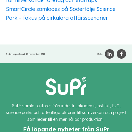
för tillverkande företag och startups
SmartCircle samlades på Södertälje Science
Park – fokus på cirkulära affärsscenarier
Sidan uppdaterad:
23 november, 2021
Dela:
SuPr samlar aktörer från industri, akademi, institut, IUC,
science parks och offentliga aktörer till samverkan och projekt
som leder till en mer hållbar produktion.
Få löpande nyheter från SuPr