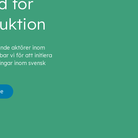
d för
uktion
ande aktörer inom
r vi för att initiera
ingar inom svensk
de