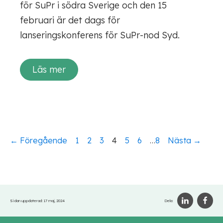
för SuPr i södra Sverige och den 15
februari är det dags för
lanseringskonferens för SuPr-nod Syd.
Läs mer
← Föregående
1
2
3
4
5
6
…
8
Nästa →
Sidan uppdaterad:
17 maj, 2024
Dela: